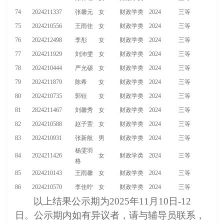
74
2024211337
张馨元
女
财政学类
2024
三等
75
2024210556
王雨佳
女
财政学类
2024
三等
76
2024212498
李彤
女
财政学类
2024
三等
77
2024211929
刘沛雯
女
财政学类
2024
三等
78
2024210444
严允硕
女
财政学类
2024
三等
79
2024211879
陈希
女
财政学类
2024
三等
80
2024210735
郭钰
女
财政学类
2024
三等
81
2824211467
刘馨秀
女
财政学类
2024
三等
82
2024210588
赵子萱
女
财政学类
2024
三等
83
2024210931
张新航
男
财政学类
2024
三等
杨雯羽
84
2024211426
女
财政学类
2024
三等
格
85
2024210143
王雨馨
女
财政学类
2024
三等
86
2024210570
李佳咛
女
财政学类
2024
三等
以上结果公示期为2025年11月10日-12
日。公示期内如有异议者，请与辅导员联系，