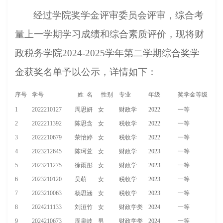
经过学院奖学金评审委员会评审，综合考
量上一学期学习成绩和综合素质评价，现将财
政税务学院2024-2025学年第二学期综合奖学
金获奖名单予以公示，详情如下：
序号
学号
姓 名
性别
专业
年级
奖学金等级
1
2022210127
周思妍
女
财政学
2022
一等
2
2022211392
陈思含
女
税收学
2022
一等
3
2022210679
荣怡婷
女
税收学
2022
一等
4
2023212645
陈珂萱
女
财政学
2023
一等
5
2023211275
徐雨彤
女
财政学
2023
一等
6
2023210120
吴萌
女
税收学
2023
一等
7
2023210063
杨思涵
女
税收学
2023
一等
8
2024211133
刘洹竹
女
财政学类
2024
一等
9
2024210673
周泉岐
男
财政学类
2024
一等